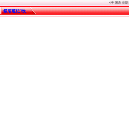
<中国农业新闻网.
鍐滀笟杞欢