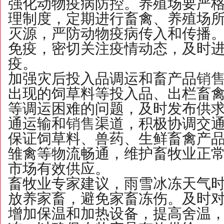
强化动物疫病防控。养殖场要严
理制度，定期进行畜禽、养殖场
灭源，严防动物疫病传入和传播
免疫，密切关注疫情动态，及时
疫。
加强灾后投入品调运和畜产品
销
出现的饲草料等投入品、出栏畜
等调运困难的问题，及时发布供
通运输和
销售
渠道，积极协调交
保证饲草料、兽药、生鲜畜禽产
雏禽等物流畅通，维护畜牧业正
市场有效供应。
畜牧业专家建议，雨雪冰冻天气
放养家畜，避免家畜冻伤。及时
增加保温和加热设备，提高舍温