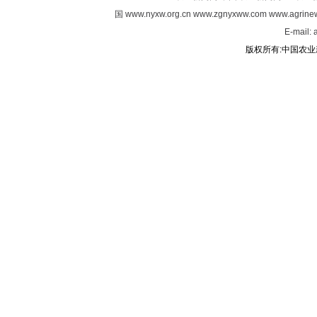
国
www.nyxw.org.cn
www.zgnyxww.com
www.agrine
E-mail:
版权所有:中国农