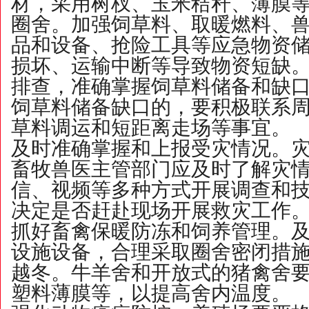
材，采用树杈、玉米秸秆、薄膜
圈舍。加强饲草料、取暖燃料、
品和设备、抢险工具等应急物资
损坏、运输中断等导致物资短缺
排查，准确掌握饲草料储备和缺
饲草料储备缺口的，要积极联系
草料调运和短距离走场等事宜。
及时准确掌握和上报受灾情况。
畜牧兽医主管部门应及时了解灾
信、视频等多种方式开展调查和
决定是否赶赴现场开展救灾工作
抓好畜禽保暖防冻和饲养管理。
设施设备，合理采取圈舍密闭措
越冬。牛羊舍和开放式的猪禽舍
塑料薄膜等，以提高舍内温度。