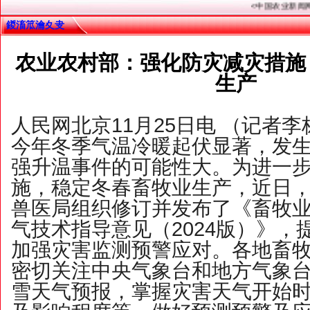
<中国农业新闻网.中国 
鍐滀笟瀹夊叏
农业农村部：强化防灾减灾措施
生产
人民网北京11月25日电 （记者
今年冬季气温冷暖起伏显著，发
强升温事件的可能性大。为进一
施，稳定冬春畜牧业生产，近日
兽医局组织修订并发布了《畜牧
气技术指导意见（2024版）》，
加强灾害监测预警应对。各地畜
密切关注中央气象台和地方气象
雪天气预报，掌握灾害天气开始