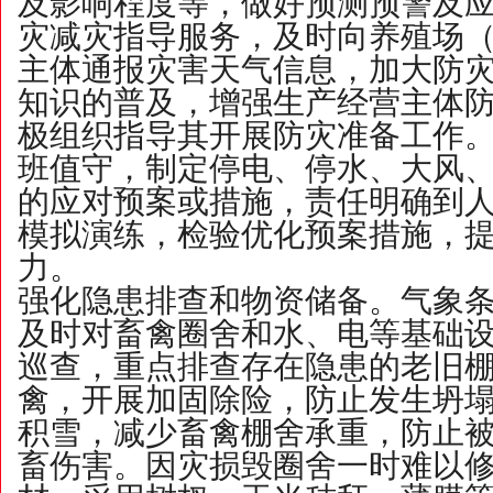
及影响程度等，做好预测预警及
灾减灾指导服务，及时向养殖场
主体通报灾害天气信息，加大防
知识的普及，增强生产经营主体
极组织指导其开展防灾准备工作
班值守，制定停电、停水、大风
的应对预案或措施，责任明确到
模拟演练，检验优化预案措施，
力。
强化隐患排查和物资储备。气象
及时对畜禽圈舍和水、电等基础
巡查，重点排查存在隐患的老旧
禽，开展加固除险，防止发生坍
积雪，减少畜禽棚舍承重，防止
畜伤害。因灾损毁圈舍一时难以